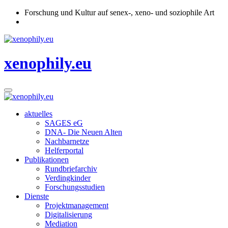
Forschung und Kultur auf senex-, xeno- und soziophile Art
xenophily.eu
aktuelles
SAGES eG
DNA- Die Neuen Alten
Nachbarnetze
Helferportal
Publikationen
Rundbriefarchiv
Verdingkinder
Forschungsstudien
Dienste
Projektmanagement
Digitalisierung
Mediation