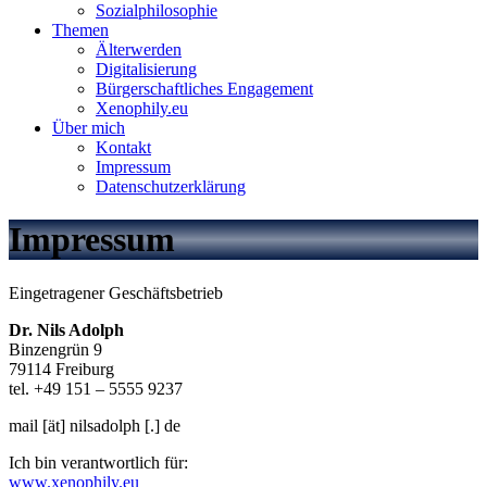
Sozialphilosophie
Themen
Älterwerden
Digitalisierung
Bürgerschaftliches Engagement
Xenophily.eu
Über mich
Kontakt
Impressum
Datenschutzerklärung
Impressum
Eingetragener Geschäftsbetrieb
Dr. Nils Adolph
Binzengrün 9
79114 Freiburg
tel. +49 151 – 5555 9237
mail [ät] nilsadolph [.] de
Ich bin verantwortlich für:
www.xenophily.eu