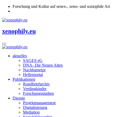
Forschung und Kultur auf senex-, xeno- und soziophile Art
xenophily.eu
aktuelles
SAGES eG
DNA- Die Neuen Alten
Nachbarnetze
Helferportal
Publikationen
Rundbriefarchiv
Verdingkinder
Forschungsstudien
Dienste
Projektmanagement
Digitalisierung
Mediation
Sozialphilosophie